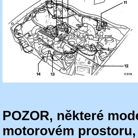
POZOR, některé mode
motorovém prostoru,