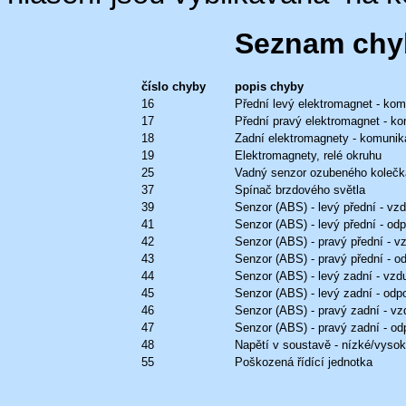
Seznam chy
číslo chyby
popis chyby
16
Přední levý elektromagnet - ko
17
Přední pravý elektromagnet - k
18
Zadní elektromagnety - komunik
19
Elektromagnety, relé okruhu
25
Vadný senzor ozubeného kolečk
37
Spínač brzdového světla
39
Senzor (ABS) - levý přední - v
41
Senzor (ABS) - levý přední - odp
42
Senzor (ABS) - pravý přední - 
43
Senzor (ABS) - pravý přední - o
44
Senzor (ABS) - levý zadní - vz
45
Senzor (ABS) - levý zadní - odpo
46
Senzor (ABS) - pravý zadní - v
47
Senzor (ABS) - pravý zadní - od
48
Napětí v soustavě - nízké/vysoké
55
Poškozená řídící jednotka