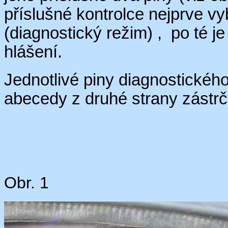
příslušné kontrolce nejprve
vy
(diagnostický režim) , po té j
hlášení.
Jednotlivé
piny
diagnostického
abecedy z druhé strany zástrčk
Obr. 1