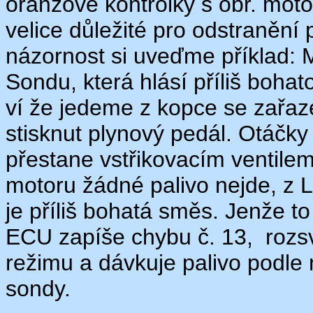
oranžové kontrolky s obr. moto
velice důležité pro odstranění 
názornost si uveďme příklad
Sondu, která hlásí příliš boha
ví že jedeme z kopce se zař
stisknut plynový pedál. Otáčky
přestane vstřikovacím ventilem
motoru žádné palivo nejde, z
je příliš bohatá směs. Jenže t
ECU zapíše chybu č. 13, rozsv
režimu a dávkuje palivo podle
sondy.