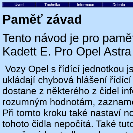
Paměť závad
Tento návod je pro pamě
Kadett E. Pro Opel Astr
Vozy Opel s řídící jednotkou 
ukládají chybová hlášení řídí
dostane z některého z čidel i
rozumným hodnotám, zazname
Při tomto kroku také nastaví n
tohoto čidla nepočítá. Také tu